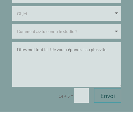
Envoi
=
14 + 5